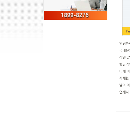
안녕하
국내유
작년 말
형님격인
이제 어
자세한 
날이 이
언제나